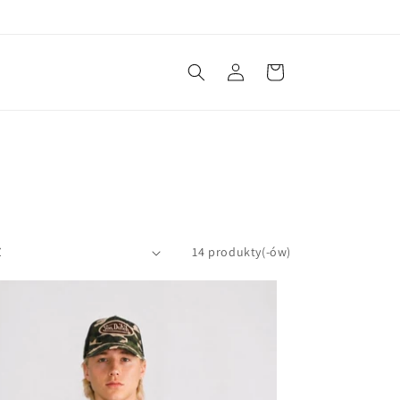
Zaloguj
Koszyk
się
14 produkty(-ów)