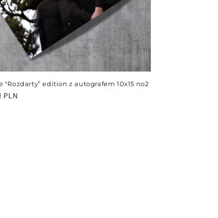
e "Rozdarty” edition z autografem 10x15 no2
ł PLN
arna