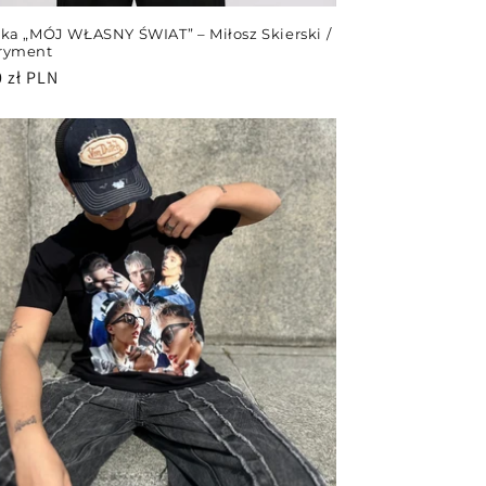
ka „MÓJ WŁASNY ŚWIAT” – Miłosz Skierski /
ryment
0 zł PLN
arna