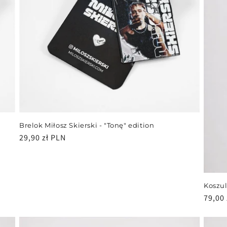
Brelok Miłosz Skierski - "Tonę" edition
Cena
29,90 zł PLN
regularna
Koszul
Cena
79,00 
regul