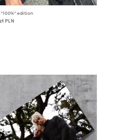
t "100%" edition
zł PLN
arna