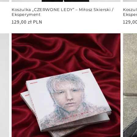
Koszulka „CZERWONE LEDY” – Miłosz Skierski /
Koszul
Eksperyment
Ekspe
Cena
129,00 zł PLN
Cena
129,0
regularna
regul