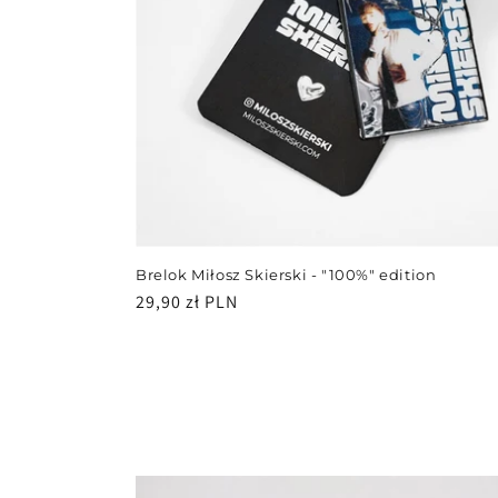
j
a
:
Brelok Miłosz Skierski - "100%" edition
Cena
29,90 zł PLN
regularna