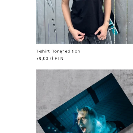
T-shirt "Tonę" edition
Cena
79,00 zł PLN
regularna