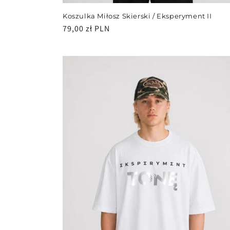
Koszulka Miłosz Skierski / Eksperyment II
Cena
79,00 zł PLN
regularna