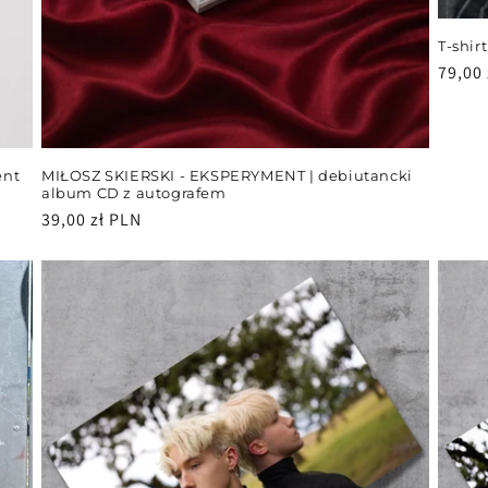
T-shir
Cena
79,00 
regul
ent
MIŁOSZ SKIERSKI - EKSPERYMENT | debiutancki
album CD z autografem
Cena
39,00 zł PLN
regularna