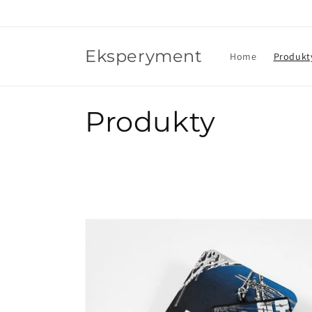
Przejdź
do treści
Eksperyment
Home
Produkt
K
Produkty
o
l
e
k
c