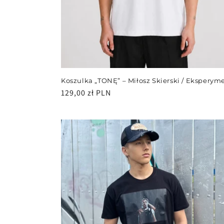
Koszulka „TONĘ” – Miłosz Skierski / Eksperym
Cena
129,00 zł PLN
regularna