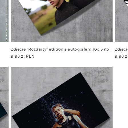
Zdjęcie "Rozdarty” edition z autografem 10x15 no1
Zdjęci
Cena
9,90 zł PLN
Cena
9,90 z
regularna
regul