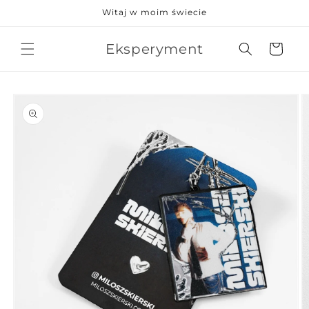
Przejdź
Witaj w moim świecie
do treści
Eksperyment
Koszyk
Pomiń,
aby
przejść do
informacji
o
produkcie