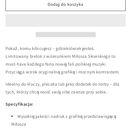
Brelok
Brelok
Dodaj do koszyka
Miłosz
Miłosz
Skierski
Skierski
-
-
&quot;100%&quot;
&quot;100%&quot;
edition
edition
Pokaż, komu kibicujesz – gdziekolwiek jesteś.
Limitowany brelok z wizerunkiem Miłosza Skierskiego to
must-have każdego fana nowej fali polskiej muzyki.
Przyciąga wzrok oryginalną grafiką i mocnym kontrastem.
Idealny do kluczy, plecaka lub jako dodatek do torby – dla
tych, którzy chcą nosić swój vibe zawsze przy sobie.
Specyfikacja:
Wysokiej jakości nadruk z grafiką przedstawiającą
Miłosza